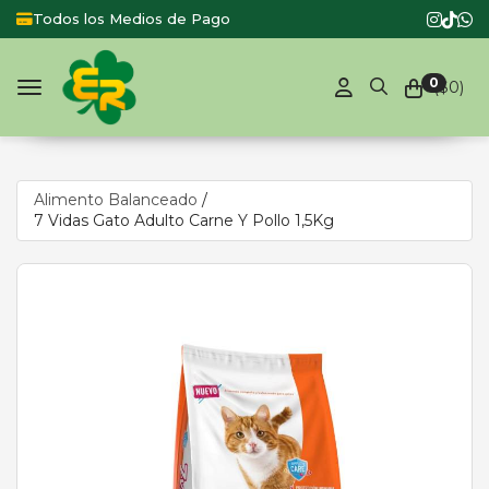
Todos los Medios de Pago
Produc
0
($
0
)
Toggle navigation
Alimento Balanceado
/
7 Vidas Gato Adulto Carne Y Pollo 1,5Kg