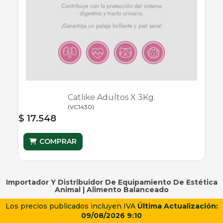
Catlike Adultos X 3Kg.
(
VC1430
)
$ 17.548
COMPRAR
Importador Y Distribuidor De Equipamiento De Estética
Animal |
Alimento Balanceado
Los precios publicados incluyen IVA
Última Actualización:
09/08/2026 9:10