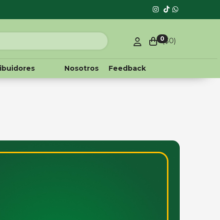
0
($
0
)
ribuidores
Nosotros
Feedback