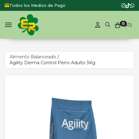
Todos los Medios de Pago
Product
0
($
0
)
Toggle navigation
Alimento Balanceado
/
Agility Derma Control Perro Adulto 3Kg