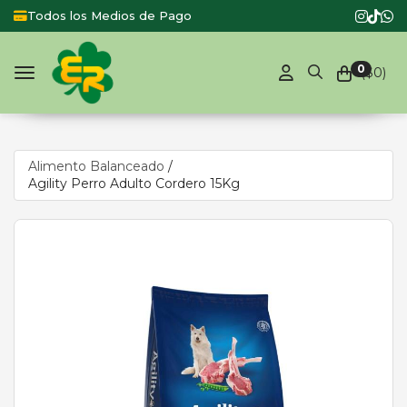
Todos los Medios de Pago
Producto
0
($
0
)
Toggle navigation
Alimento Balanceado
/
Agility Perro Adulto Cordero 15Kg