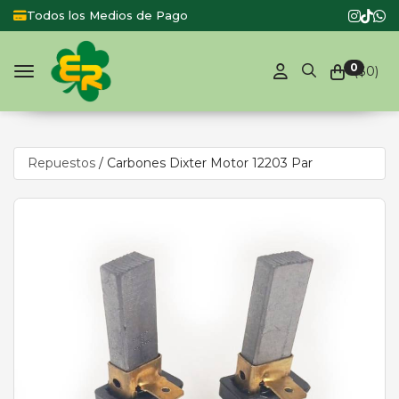
Todos los Medios de Pago
Product
0
($
0
)
Toggle navigation
Repuestos
/
Carbones Dixter Motor 12203 Par