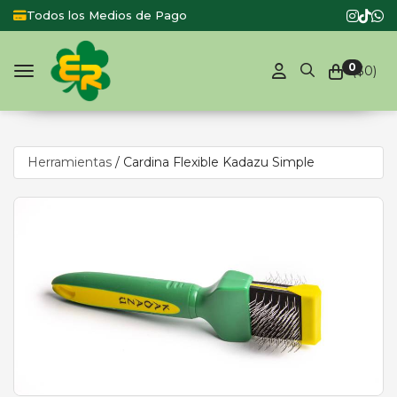
Todos los Medios de Pago
0
($
0
)
Toggle navigation
Herramientas
/
Cardina Flexible Kadazu Simple