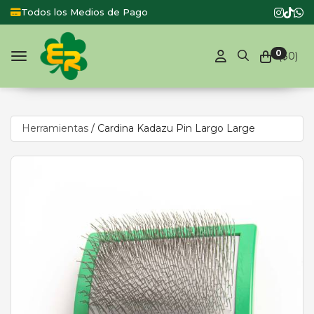
Todos los Medios de Pago
0
($
0
)
Toggle navigation
Herramientas
/
Cardina Kadazu Pin Largo Large