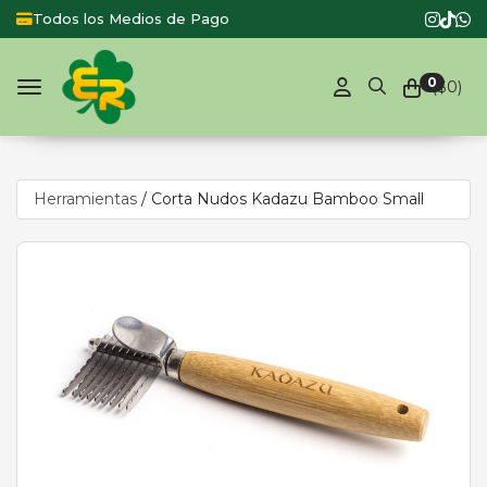
Todos los Medios de Pago
Produc
0
($
0
)
Toggle navigation
Herramientas
/
Corta Nudos Kadazu Bamboo Small