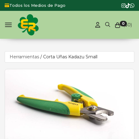
s los Medios de Pago
Productos de P
0
($
0
)
Toggle navigation
Herramientas
/
Corta Uñas Kadazu Small