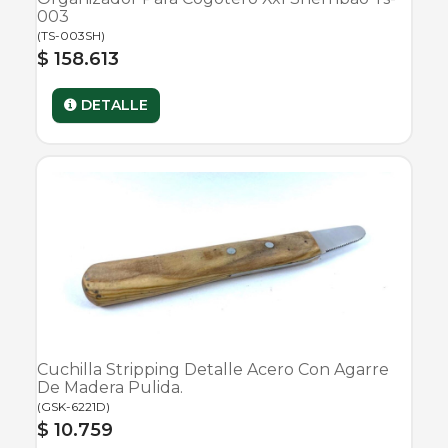
003
(
TS-003SH
)
$ 158.613
DETALLE
Cuchilla Stripping Detalle Acero Con Agarre
De Madera Pulida.
(
GSK-6221D
)
$ 10.759