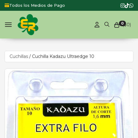
Todos los Medios de Pago
0
($
0
)
Toggle navigation
Cuchillas
/
Cuchilla Kadazu Ultraedge 10