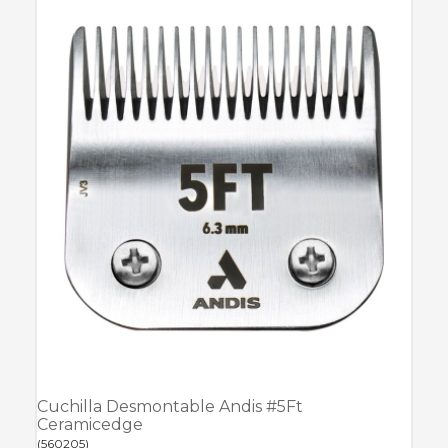
Cuchilla Desmontable Andis #5Ft
Ceramicedge
(
560205
)