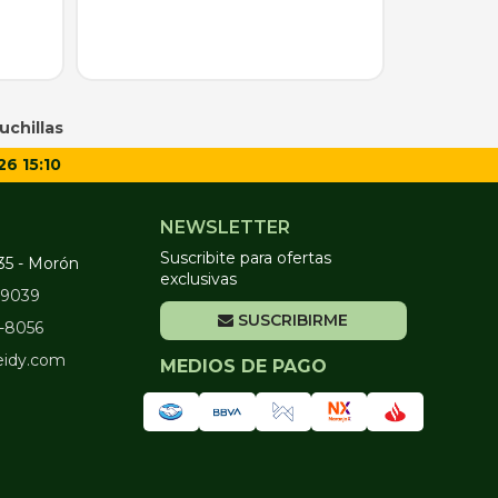
uchillas
26 15:10
NEWSLETTER
Suscribite para ofertas
35 - Morón
exclusivas
2-9039
SUSCRIBIRME
2-8056
eidy.com
MEDIOS DE PAGO