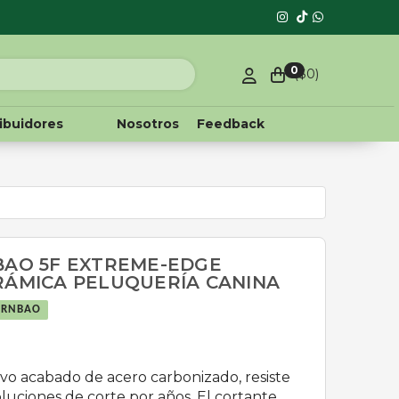
0
($
0
)
ribuidores
Nosotros
Feedback
BAO 5F EXTREME-EDGE
RÁMICA PELUQUERÍA CANINA
ERNBAO
sivo acabado de acero carbonizado, resiste
luciones de corte por años. El cortante