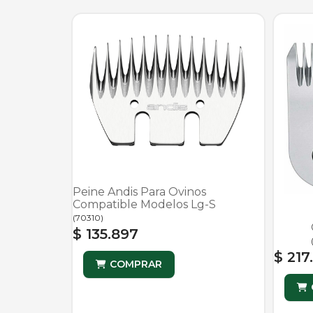
Peine Andis Para Ovinos
Compatible Modelos Lg-S
(
70310
)
$ 135.897
$ 217
COMPRAR