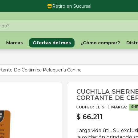
Retiro en Sucursal
o
Marcas
Ofertas del mes
¿Cómo comprar?
Dist
rtante De Cerámica Peluquería Canina
CUCHILLA SHERN
CORTANTE DE CE
CÓDIGO:
EE-5F |
MARCA
:
SH
$ 66.211
Larga vida útil. Su exclu
la oxidación brindando so