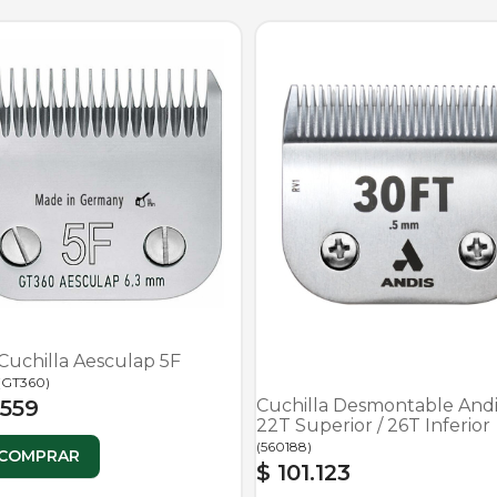
Cuchilla Aesculap 5F
(
GT360
)
Cuchilla Desmontable And
.559
22T Superior / 26T Inferior
(
560188
)
COMPRAR
$ 101.123