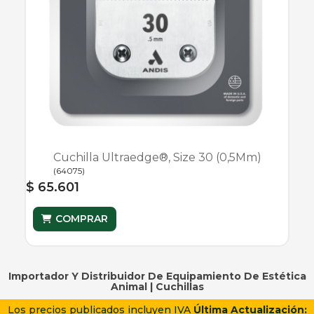
Cuchilla Ultraedge®, Size 30 (0,5Mm)
(
64075
)
$ 65.601
COMPRAR
Importador Y Distribuidor De Equipamiento De Estética
Animal |
Cuchillas
Los precios publicados incluyen IVA
Última Actualización: