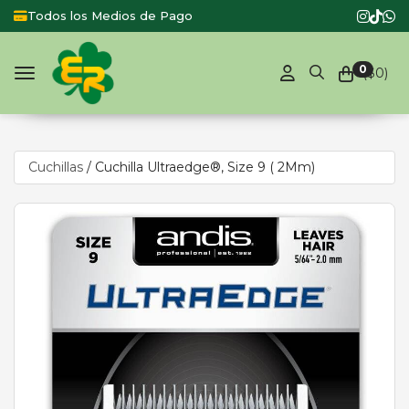
Todos los Medios de Pago
Produ
0
($
0
)
Toggle navigation
Cuchillas
/
Cuchilla Ultraedge®, Size 9 ( 2Mm)