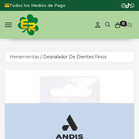
Todos los Medios de Pago
Product
0
($
0
)
Toggle navigation
Herramientas
/
Desnalador De Dientes Finos