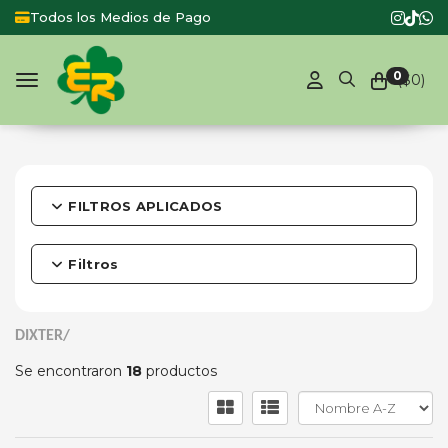
Todos los Medios de Pago
0
($
0
)
Toggle navigation
FILTROS APLICADOS
Filtros
DIXTER/
Se encontraron
18
productos