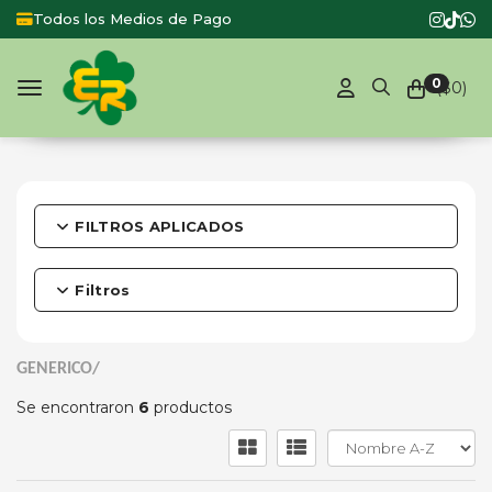
Todos los Medios de Pago
0
($
0
)
Toggle navigation
FILTROS APLICADOS
Filtros
GENERICO/
Se encontraron
6
productos