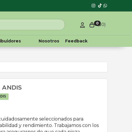
0
($
0
)
ribuidores
Nosotros
Feedback
 ANDIS
DIS
cuidadosamente seleccionados para
abilidad y rendimiento. Trabajamos con los
para asegurarnos de que cada pieza