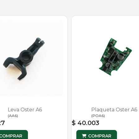
Leva Oster A6
Plaqueta Oster A6
(
AA6
)
(
POA6
)
27
$ 40.003
COMPRAR
COMPRAR