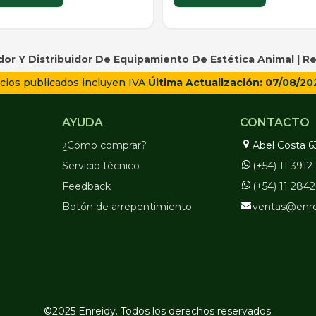
or Y Distribuidor De Equipamiento De Estética Animal |
Re
cios publicados incluyen IVA
Última Actualización: 07/08/20
AYUDA
CONTACTO
¿Cómo comprar?
Abel Costa 6
Servicio técnico
(+54) 11 391
Feedback
(+54) 11 284
Botón de arrepentimiento
ventas@enr
©2025 Enreidy. Todos los derechos reservados.