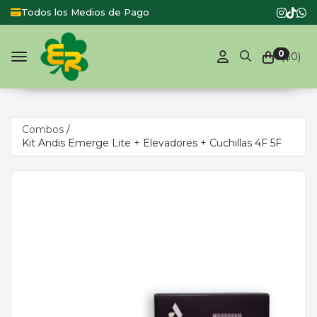
odos los Medios de Pago
Productos d
0
($
0
)
Toggle navigation
Combos
/
Kit Andis Emerge Lite + Elevadores + Cuchillas 4F 5F