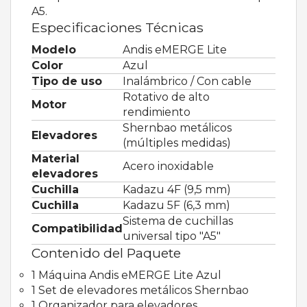
A5.
Especificaciones Técnicas
Modelo
Andis eMERGE Lite
Color
Azul
Tipo de uso
Inalámbrico / Con cable
Rotativo de alto
Motor
rendimiento
Shernbao metálicos
Elevadores
(múltiples medidas)
Material
Acero inoxidable
elevadores
Cuchilla
Kadazu 4F (9,5 mm)
Cuchilla
Kadazu 5F (6,3 mm)
Sistema de cuchillas
Compatibilidad
universal tipo "A5"
Contenido del Paquete
1 Máquina Andis eMERGE Lite Azul
1 Set de elevadores metálicos Shernbao
1 Organizador para elevadores