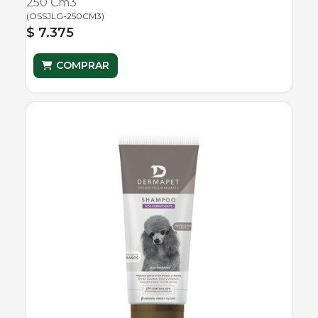
250 Cm3
(
OSSJLG-250CM3
)
$ 7.375
COMPRAR