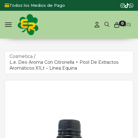
Todos los Medios de Pago
Productos
0
($
0
)
Toggle navigation
Cosmetica
/
L.e. Deo Aroma Con Citronella + Pool De Extractos
Aromáticos X1Lt – Línea Equina