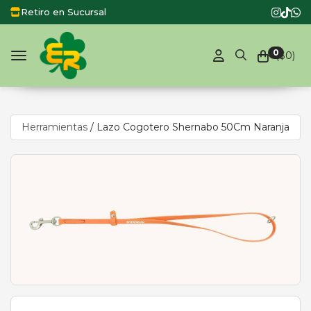
Retiro en Sucursal
0
($
0
)
Toggle navigation
Herramientas
/
Lazo Cogotero Shernabo 50Cm Naranja