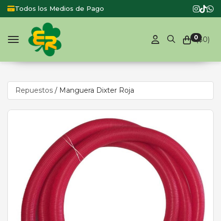
Todos los Medios de Pago
0
($
0
)
Toggle navigation
Repuestos
/
Manguera Dixter Roja