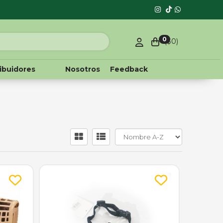
0
($
0
)
ribuidores
Nosotros
Feedback