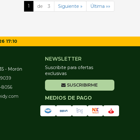
1
de 3
Siguiente »
Última »»
26 17:10
NEWSLETTER
Suscribite para ofertas
35 - Morón
exclusivas
2-9039
SUSCRIBIRME
2-8056
eidy.com
MEDIOS DE PAGO