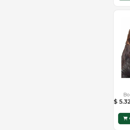
Bo
$ 5.3