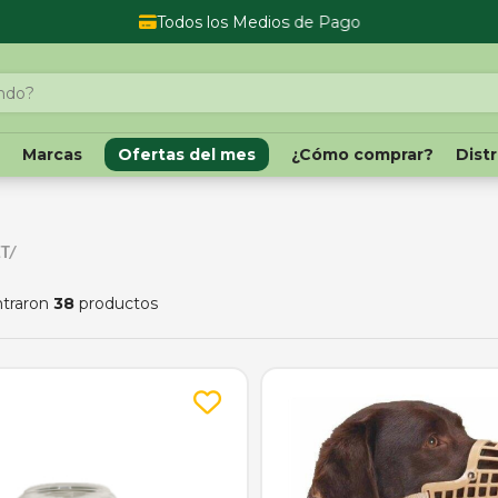
Todos los Medios de Pago
o
Marcas
Ofertas del mes
¿Cómo comprar?
Dist
T/
ntraron
38
productos