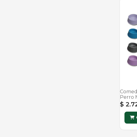
Comede
Perro 
$ 2.7