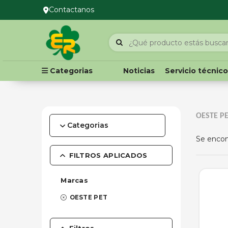
Contactanos
Categorias
Noticias
Servicio técnic
OESTE PE
Categorias
Se enco
Accesorios
FILTROS APLICADOS
Barberia
Combos
Marcas
Cosmetica
Cuchillas
OESTE PET
Herramientas
Instrumental Veterinario
Filtros