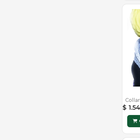
Colla
$ 1.5