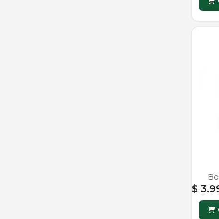
Bo
$ 3.9