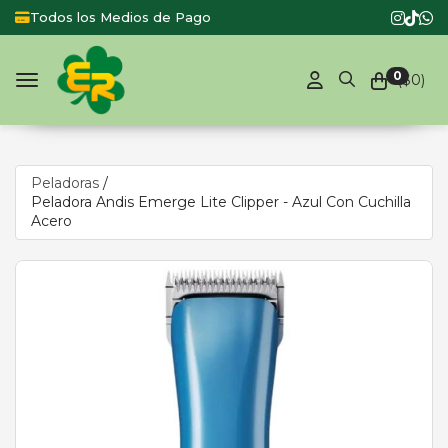
Todos los Medios de Pago
Producto
0
($
0
)
Toggle navigation
Peladoras
/
Peladora Andis Emerge Lite Clipper - Azul Con Cuchilla
Acero