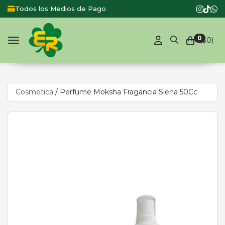
 de Pago
Productos de Primera Marca
0
($
0
)
Toggle navigation
Cosmetica
/
Perfume Moksha Fragancia Siena 50Cc