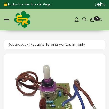
Todos los Medios de Pago
Produc
0
($
0
)
Toggle navigation
Repuestos
/
Plaqueta Turbina Ventus-Enreidy