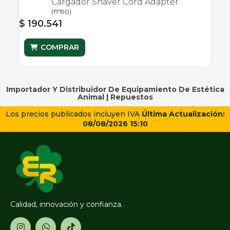
Cargador Shaver Cord Adapter
(
17190
)
$ 190.541
COMPRAR
Importador Y Distribuidor De Equipamiento De Estética
Animal |
Repuestos
Los precios publicados incluyen IVA
Última Actualización:
08/08/2026 15:10
Calidad, innovación y confianza.