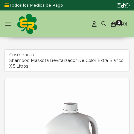
Todos los Medios de Pago
0
($
0
)
Toggle navigation
Cosmetica
/
Shampoo Maskota Revitalizador De Color Extra Blanco
X 5 Litros