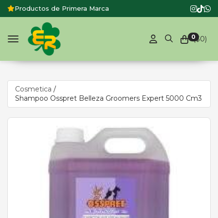
Productos de Primera Marca
0
($
0
)
Toggle navigation
Cosmetica
/
Shampoo Osspret Belleza Groomers Expert 5000 Cm3