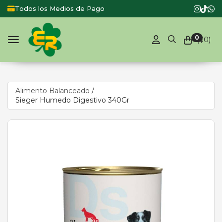
Todos los Medios de Pago
Producto
0
($
0
)
Toggle navigation
Alimento Balanceado
/
Sieger Humedo Digestivo 340Gr