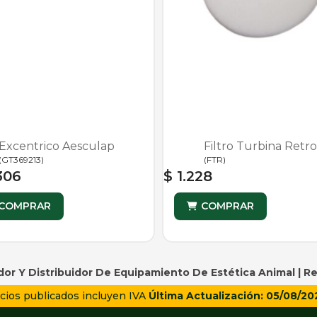
Excentrico Aesculap
Filtro Turbina Retro
(
GT369213
)
(
FTR
)
306
$ 1.228
COMPRAR
COMPRAR
or Y Distribuidor De Equipamiento De Estética Animal |
Re
cios publicados incluyen IVA
Última Actualización: 05/08/20