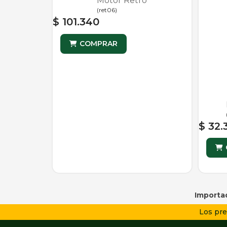
Motor Retro
(
ret06
)
$ 101.340
COMPRAR
$ 32.
Importad
Los pre