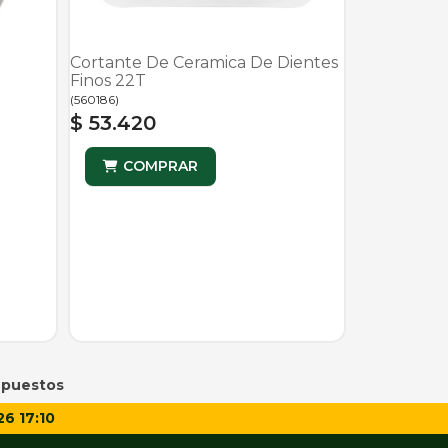
Cortante De Ceramica De Dientes
Finos 22T
(
560186
)
$ 53.420
COMPRAR
puestos
26 17:10