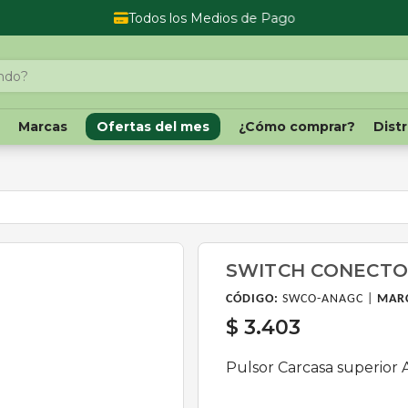
Todos los Medios de Pago
o
Marcas
Ofertas del mes
¿Cómo comprar?
Dist
SWITCH CONECTO
CÓDIGO:
SWCO-ANAGC |
MAR
$ 3.403
Pulsor Carcasa superior