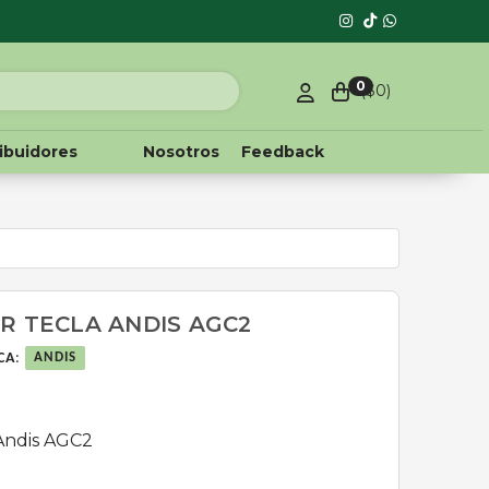
0
($
0
)
ribuidores
Nosotros
Feedback
R TECLA ANDIS AGC2
CA
:
ANDIS
 Andis AGC2