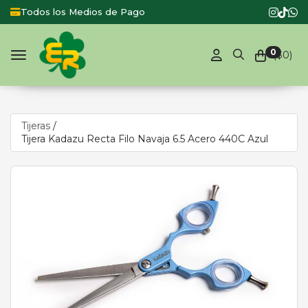
dos los Medios de Pago
Productos de
0
($
0
)
Toggle navigation
Tijeras
/
Tijera Kadazu Recta Filo Navaja 6.5 Acero 440C Azul