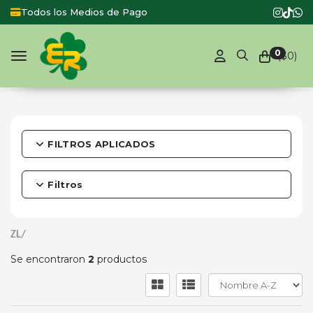
Todos los Medios de Pago
0
($
0
)
Toggle navigation
FILTROS APLICADOS
Filtros
ZL/
Se encontraron
2
productos